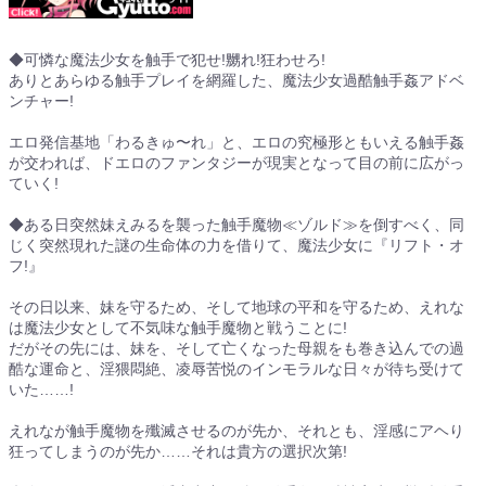
◆可憐な魔法少女を触手で犯せ!嬲れ!狂わせろ!
ありとあらゆる触手プレイを網羅した、魔法少女過酷触手姦アドベ
ンチャー!
エロ発信基地「わるきゅ〜れ」と、エロの究極形ともいえる触手姦
が交われば、ドエロのファンタジーが現実となって目の前に広がっ
ていく!
◆ある日突然妹えみるを襲った触手魔物≪ゾルド≫を倒すべく、同
じく突然現れた謎の生命体の力を借りて、魔法少女に『リフト・オ
フ!』
その日以来、妹を守るため、そして地球の平和を守るため、えれな
は魔法少女として不気味な触手魔物と戦うことに!
だがその先には、妹を、そして亡くなった母親をも巻き込んでの過
酷な運命と、淫猥悶絶、凌辱苦悦のインモラルな日々が待ち受けて
いた……!
えれなが触手魔物を殲滅させるのが先か、それとも、淫感にアヘり
狂ってしまうのが先か……それは貴方の選択次第!