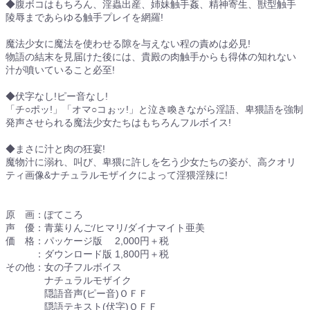
◆腹ボコはもちろん、淫蟲出産、姉妹触手姦、精神寄生、獣型触手
陵辱まであらゆる触手プレイを網羅!
魔法少女に魔法を使わせる隙を与えない程の責めは必見!
物語の結末を見届けた後には、貴殿の肉触手からも得体の知れない
汁が噴いていること必至!
◆伏字なし!ピー音なし!
「チ○ポッ!」「オマ○コぉッ!」と泣き喚きながら淫語、卑猥語を強制
発声させられる魔法少女たちはもちろんフルボイス!
◆まさに汁と肉の狂宴!
魔物汁に溺れ、叫び、卑猥に許しを乞う少女たちの姿が、高クオリ
ティ画像&ナチュラルモザイクによって淫猥淫辣に!
原 画：ぽてころ
声 優：青葉りんご/ヒマリ/ダイナマイト亜美
価 格：パッケージ版 2,000円＋税
：ダウンロード版 1,800円＋税
その他：女の子フルボイス
ナチュラルモザイク
隠語音声(ピー音)ＯＦＦ
隠語テキスト(伏字)ＯＦＦ