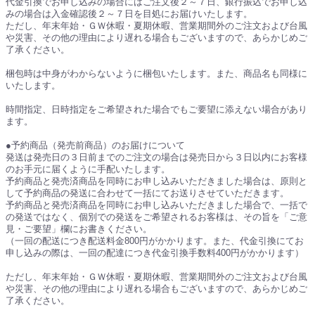
代金引換でお申し込みの場合にはご注文後２～７日、銀行振込でお申し込
みの場合は入金確認後２～７日を目処にお届けいたします。
ただし、年末年始・ＧＷ休暇・夏期休暇、営業期間外のご注文および台風
や災害、その他の理由により遅れる場合もございますので、あらかじめご
了承ください。
梱包時は中身がわからないように梱包いたします。また、商品名も同様に
いたします。
時間指定、日時指定をご希望された場合でもご要望に添えない場合があり
ます。
●予約商品（発売前商品）のお届けについて
発送は発売日の３日前までのご注文の場合は発売日から３日以内にお客様
のお手元に届くように手配いたします。
予約商品と発売済商品を同時にお申し込みいただきました場合は、原則と
して予約商品の発送に合わせて一括にてお送りさせていただきます。
予約商品と発売済商品を同時にお申し込みいただきました場合で、一括で
の発送ではなく、個別での発送をご希望されるお客様は、その旨を「ご意
見・ご要望」欄にお書きください。
（一回の配送につき配送料金800円がかかります。また、代金引換にてお
申し込みの際は、一回の配達につき代金引換手数料400円がかかります）
ただし、年末年始・ＧＷ休暇・夏期休暇、営業期間外のご注文および台風
や災害、その他の理由により遅れる場合もございますので、あらかじめご
了承ください。