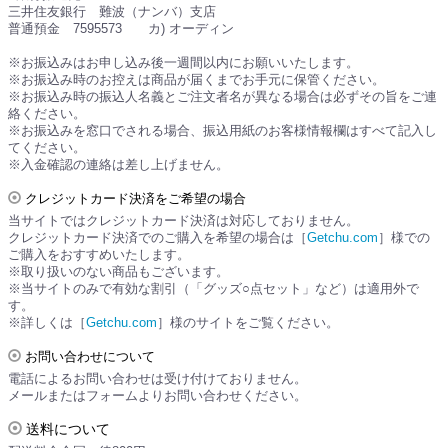
三井住友銀行 難波（ナンバ）支店
普通預金 7595573 カ) オーディン
※お振込みはお申し込み後一週間以内にお願いいたします。
※お振込み時のお控えは商品が届くまでお手元に保管ください。
※お振込み時の振込人名義とご注文者名が異なる場合は必ずその旨をご連
絡ください。
※お振込みを窓口でされる場合、振込用紙のお客様情報欄はすべて記入し
てください。
※入金確認の連絡は差し上げません。
クレジットカード決済をご希望の場合
当サイトではクレジットカード決済は対応しておりません。
クレジットカード決済でのご購入を希望の場合は［
Getchu.com
］様での
ご購入をおすすめいたします。
※取り扱いのない商品もございます。
※当サイトのみで有効な割引（「グッズ○点セット」など）は適用外で
す。
※詳しくは［
Getchu.com
］様のサイトをご覧ください。
お問い合わせについて
電話によるお問い合わせは受け付けておりません。
メールまたはフォームよりお問い合わせください。
送料について