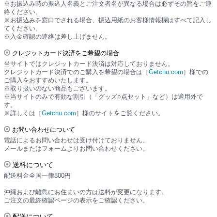
※お振込み時の振込人名義とご注文者名が異なる場合は必ずその旨をご連
絡ください。
※お振込みを窓口でされる場合、振込用紙のお客様情報欄はすべて記入し
てください。
※入金確認の連絡は差し上げません。
クレジットカード決済をご希望の場合
当サイトではクレジットカード決済は対応しておりません。
クレジットカード決済でのご購入を希望の場合は［
Getchu.com
］様での
ご購入をおすすめいたします。
※取り扱いのない商品もございます。
※当サイトのみで有効な割引（「グッズ○点セット」など）は適用外で
す。
※詳しくは［
Getchu.com
］様のサイトをご覧ください。
お問い合わせについて
電話によるお問い合わせは受け付けておりません。
メールまたはフォームよりお問い合わせください。
送料について
配送料金全国一律800円
沖縄および離島にお住まいの方は送料が変更になります。
ご注文の最終確認ページの表示をご確認ください。
配送について