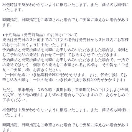
梱包時は中身がわからないように梱包いたします。また、商品名も同様に
いたします。
時間指定、日時指定をご希望された場合でもご要望に添えない場合があり
ます。
●予約商品（発売前商品）のお届けについて
発送は発売日の３日前までのご注文の場合は発売日から３日以内にお客様
のお手元に届くように手配いたします。
予約商品と発売済商品を同時にお申し込みいただきました場合は、原則と
して予約商品の発送に合わせて一括にてお送りさせていただきます。
予約商品と発売済商品を同時にお申し込みいただきました場合で、一括で
の発送ではなく、個別での発送をご希望されるお客様は、その旨を「ご意
見・ご要望」欄にお書きください。
（一回の配送につき配送料金800円がかかります。また、代金引換にてお
申し込みの際は、一回の配達につき代金引換手数料400円がかかります）
ただし、年末年始・ＧＷ休暇・夏期休暇、営業期間外のご注文および台風
や災害、その他の理由により遅れる場合もございますので、あらかじめご
了承ください。
梱包時は中身がわからないように梱包いたします。また、商品名も同様に
いたします。
時間指定、日時指定をご希望された場合でもご要望に添えない場合があり
ます。