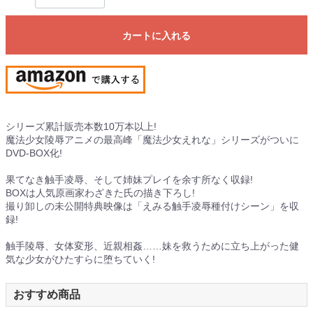
カートに入れる
シリーズ累計販売本数10万本以上!
魔法少女陵辱アニメの最高峰「魔法少女えれな」シリーズがついに
DVD-BOX化!
果てなき触手凌辱、そして姉妹プレイを余す所なく収録!
BOXは人気原画家わざきた氏の描き下ろし!
撮り卸しの未公開特典映像は「えみる触手凌辱種付けシーン」を収
録!
触手陵辱、女体変形、近親相姦……妹を救うために立ち上がった健
気な少女がひたすらに堕ちていく!
おすすめ商品