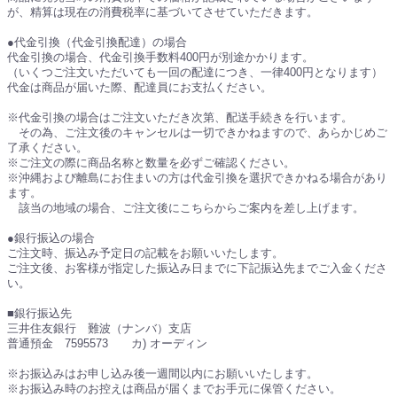
が、精算は現在の消費税率に基づいてさせていただきます。
●代金引換（代金引換配達）の場合
代金引換の場合、代金引換手数料400円が別途かかります。
（いくつご注文いただいても一回の配達につき、一律400円となります）
代金は商品が届いた際、配達員にお支払ください。
※代金引換の場合はご注文いただき次第、配送手続きを行います。
その為、ご注文後のキャンセルは一切できかねますので、あらかじめご
了承ください。
※ご注文の際に商品名称と数量を必ずご確認ください。
※沖縄および離島にお住まいの方は代金引換を選択できかねる場合があり
ます。
該当の地域の場合、ご注文後にこちらからご案内を差し上げます。
●銀行振込の場合
ご注文時、振込み予定日の記載をお願いいたします。
ご注文後、お客様が指定した振込み日までに下記振込先までご入金くださ
い。
■銀行振込先
三井住友銀行 難波（ナンバ）支店
普通預金 7595573 カ) オーディン
※お振込みはお申し込み後一週間以内にお願いいたします。
※お振込み時のお控えは商品が届くまでお手元に保管ください。