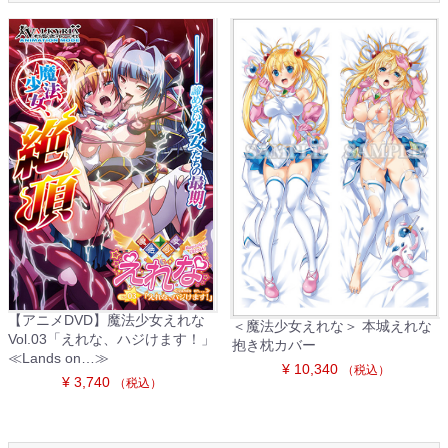
【アニメDVD】魔法少女えれな
＜魔法少女えれな＞ 本城えれな
Vol.03「えれな、ハジけます！」
抱き枕カバー
≪Lands on…≫
¥ 10,340
（税込）
¥ 3,740
（税込）