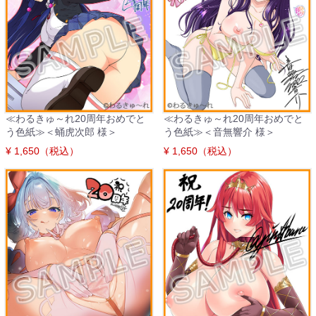
≪わるきゅ～れ20周年おめでと
≪わるきゅ～れ20周年おめでと
う色紙≫＜蛹虎次郎 様＞
う色紙≫＜音無響介 様＞
¥ 1,650（税込）
¥ 1,650（税込）