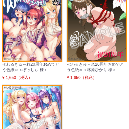
≪わるきゅ～れ20周年おめでと
≪わるきゅ～れ20周年おめでと
う色紙≫＜ぼっしぃ 様＞
う色紙≫＜林原ひかり 様＞
¥ 1,650（税込）
¥ 1,650（税込）