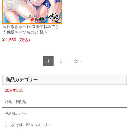
≪わるきゅ～れ20周年おめでと
う色紙≫＜つちのと 様＞
¥ 1,650（税込）
1
2
次へ
商品カテゴリー
20周年記念
特集・新商品
抱き枕カバー
ぶっ掛け軸・B2タペストリー