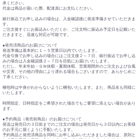
承ください。
代金は商品が届いた際、配達員にお支払ください。
銀行振込でお申し込みの場合は、入金確認後に発送準備させていただきま
す。
ご注文後すぐにお振込みいただくか、ご注文時に振込み予定日を記載いた
だきますと、迅速な対応が可能です。
●発売済商品のお届けについて
発送準備は基本的に１～５営業日以内でいたします。
代金引換でお申し込みの場合にはご注文後２～７日、銀行振込でお申し込
みの場合は入金確認後２～７日を目処にお届けいたします。
ただし、年末年始・ＧＷ休暇・夏期休暇、営業期間外のご注文および台風
や災害、その他の理由により遅れる場合もございますので、あらかじめご
了承ください。
梱包時は中身がわからないように梱包いたします。また、商品名も同様に
いたします。
時間指定、日時指定をご希望された場合でもご要望に添えない場合があり
ます。
●予約商品（発売前商品）のお届けについて
発送は発売日の３日前までのご注文の場合は発売日から３日以内にお客様
のお手元に届くように手配いたします。
予約商品と発売済商品を同時にお申し込みいただきました場合は、原則と