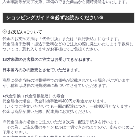
入金確認等が完了次第、準備のできた商品から随時発送をいたします。
ショッピングガイド※必ずお読みください※
お支払いについて
代金のお支払方法は「代金引換」または「銀行振込」になります。
代金引換手数料・振込手数料などのご注文の際に発生いたします手数料に
ついては、恐れ入りますがお客様にてご負担ください。
18才未満のお客様のご注文はお受けできかねます。
日本国内のみの販売とさせていただきます。
商品に発売当時の消費税率での価格が記載されている場合がございます
が、精算は現在の消費税率に基づいてさせていただきます。
●代金引換（代金引換配達）の場合
代金引換の場合、代金引換手数料400円が別途かかります。
（いくつご注文いただいても一回の配達につき、一律400円となります）
代金は商品が届いた際、配達員にお支払ください。
※代金引換の場合はご注文いただき次第、配送手続きを行います。
その為、ご注文後のキャンセルは一切できかねますので、あらかじめご
了承ください。