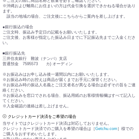
※ご注文の際に商品名称と数量を必ずご確認ください。
※沖縄および離島にお住まいの方は代金引換を選択できかねる場合があり
ます。
該当の地域の場合、ご注文後にこちらからご案内を差し上げます。
●銀行振込の場合
ご注文時、振込み予定日の記載をお願いいたします。
ご注文後、お客様が指定した振込み日までに下記振込先までご入金くださ
い。
■銀行振込先
三井住友銀行 難波（ナンバ）支店
普通預金 7595573 カ) オーディン
※お振込みはお申し込み後一週間以内にお願いいたします。
※お振込み時のお控えは商品が届くまでお手元に保管ください。
※お振込み時の振込人名義とご注文者名が異なる場合は必ずその旨をご連
絡ください。
※お振込みを窓口でされる場合、振込用紙のお客様情報欄はすべて記入し
てください。
※入金確認の連絡は差し上げません。
クレジットカード決済をご希望の場合
当サイトではクレジットカード決済は対応しておりません。
クレジットカード決済でのご購入を希望の場合は［
Getchu.com
］様での
ご購入をおすすめいたします。