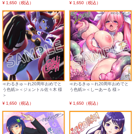
¥ 1,650（税込）
¥ 1,650（税込）
≪わるきゅ～れ20周年おめでと
≪わるきゅ～れ20周年おめでと
う色紙≫＜ジェントル佐々木 様
う色紙≫＜しーあーる 様＞
＞
¥ 1,650（税込）
¥ 1,650（税込）