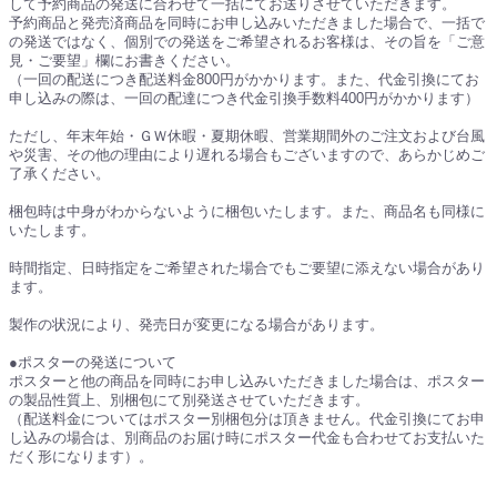
して予約商品の発送に合わせて一括にてお送りさせていただきます。
予約商品と発売済商品を同時にお申し込みいただきました場合で、一括で
の発送ではなく、個別での発送をご希望されるお客様は、その旨を「ご意
見・ご要望」欄にお書きください。
（一回の配送につき配送料金800円がかかります。また、代金引換にてお
申し込みの際は、一回の配達につき代金引換手数料400円がかかります）
ただし、年末年始・ＧＷ休暇・夏期休暇、営業期間外のご注文および台風
や災害、その他の理由により遅れる場合もございますので、あらかじめご
了承ください。
梱包時は中身がわからないように梱包いたします。また、商品名も同様に
いたします。
時間指定、日時指定をご希望された場合でもご要望に添えない場合があり
ます。
製作の状況により、発売日が変更になる場合があります。
●ポスターの発送について
ポスターと他の商品を同時にお申し込みいただきました場合は、ポスター
の製品性質上、別梱包にて別発送させていただきます。
（配送料金についてはポスター別梱包分は頂きません。代金引換にてお申
し込みの場合は、別商品のお届け時にポスター代金も合わせてお支払いた
だく形になります）。