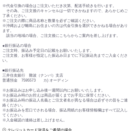
※代金引換の場合はご注文いただき次第、配送手続きを行います。
その為、ご注文後のキャンセルは一切できかねますので、あらかじめご
了承ください。
※ご注文の際に商品名称と数量を必ずご確認ください。
※沖縄および離島にお住まいの方は代金引換を選択できかねる場合があり
ます。
該当の地域の場合、ご注文後にこちらからご案内を差し上げます。
●銀行振込の場合
ご注文時、振込み予定日の記載をお願いいたします。
ご注文後、お客様が指定した振込み日までに下記振込先までご入金くださ
い。
■銀行振込先
三井住友銀行 難波（ナンバ）支店
普通預金 7595573 カ) オーディン
※お振込みはお申し込み後一週間以内にお願いいたします。
※お振込み時のお控えは商品が届くまでお手元に保管ください。
※お振込み時の振込人名義とご注文者名が異なる場合は必ずその旨をご連
絡ください。
※お振込みを窓口でされる場合、振込用紙のお客様情報欄はすべて記入し
てください。
※入金確認の連絡は差し上げません。
クレジットカード決済をご希望の場合