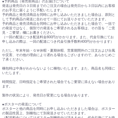
●予約商品（発売前商品）のお届けについて
発送は発売日の３日前までのご注文の場合は発売日から３日以内にお客様
のお手元に届くように手配いたします。
予約商品と発売済商品を同時にお申し込みいただきました場合は、原則と
して予約商品の発送に合わせて一括にてお送りさせていただきます。
予約商品と発売済商品を同時にお申し込みいただきました場合で、一括で
の発送ではなく、個別での発送をご希望されるお客様は、その旨を「ご意
見・ご要望」欄にお書きください。
（一回の配送につき配送料金800円がかかります。また、代金引換にてお
申し込みの際は、一回の配達につき代金引換手数料400円がかかります）
ただし、年末年始・ＧＷ休暇・夏期休暇、営業期間外のご注文および台風
や災害、その他の理由により遅れる場合もございますので、あらかじめご
了承ください。
梱包時は中身がわからないように梱包いたします。また、商品名も同様に
いたします。
時間指定、日時指定をご希望された場合でもご要望に添えない場合があり
ます。
製作の状況により、発売日が変更になる場合があります。
●ポスターの発送について
ポスターと他の商品を同時にお申し込みいただきました場合は、ポスター
の製品性質上、別梱包にて別発送させていただきます。
（配送料金についてはポスター別梱包分は頂きません。代金引換にてお申