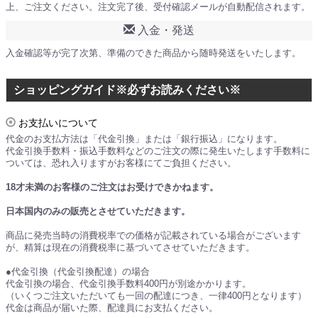
上、ご注文ください。注文完了後、受付確認メールが自動配信されます。
入金・発送
入金確認等が完了次第、準備のできた商品から随時発送をいたします。
ショッピングガイド※必ずお読みください※
お支払いについて
代金のお支払方法は「代金引換」または「銀行振込」になります。
代金引換手数料・振込手数料などのご注文の際に発生いたします手数料に
ついては、恐れ入りますがお客様にてご負担ください。
18才未満のお客様のご注文はお受けできかねます。
日本国内のみの販売とさせていただきます。
商品に発売当時の消費税率での価格が記載されている場合がございます
が、精算は現在の消費税率に基づいてさせていただきます。
●代金引換（代金引換配達）の場合
代金引換の場合、代金引換手数料400円が別途かかります。
（いくつご注文いただいても一回の配達につき、一律400円となります）
代金は商品が届いた際、配達員にお支払ください。