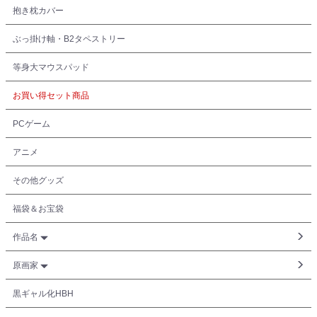
抱き枕カバー
ぶっ掛け軸・B2タペストリー
等身大マウスパッド
お買い得セット商品
PCゲーム
アニメ
その他グッズ
福袋＆お宝袋
作品名
原画家
黒ギャル化HBH