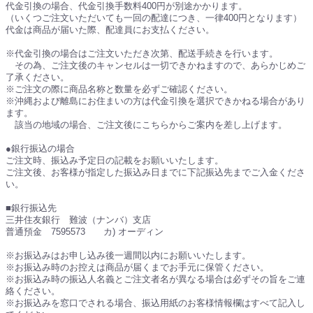
代金引換の場合、代金引換手数料400円が別途かかります。
（いくつご注文いただいても一回の配達につき、一律400円となります）
代金は商品が届いた際、配達員にお支払ください。
※代金引換の場合はご注文いただき次第、配送手続きを行います。
その為、ご注文後のキャンセルは一切できかねますので、あらかじめご
了承ください。
※ご注文の際に商品名称と数量を必ずご確認ください。
※沖縄および離島にお住まいの方は代金引換を選択できかねる場合があり
ます。
該当の地域の場合、ご注文後にこちらからご案内を差し上げます。
●銀行振込の場合
ご注文時、振込み予定日の記載をお願いいたします。
ご注文後、お客様が指定した振込み日までに下記振込先までご入金くださ
い。
■銀行振込先
三井住友銀行 難波（ナンバ）支店
普通預金 7595573 カ) オーディン
※お振込みはお申し込み後一週間以内にお願いいたします。
※お振込み時のお控えは商品が届くまでお手元に保管ください。
※お振込み時の振込人名義とご注文者名が異なる場合は必ずその旨をご連
絡ください。
※お振込みを窓口でされる場合、振込用紙のお客様情報欄はすべて記入し