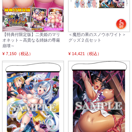
【特典付限定版】二美姫のマリ
＜魔想の果のスノウホワイト＞
オネット～高貴なる姉妹の尊厳
グッズ２点セット
崩壊～
¥ 7,150（税込）
¥ 14,421（税込）