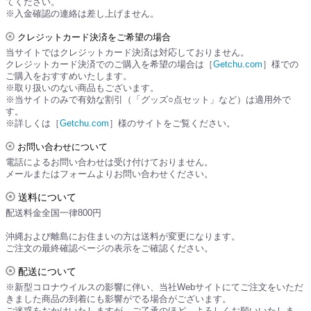
てください。
※入金確認の連絡は差し上げません。
クレジットカード決済をご希望の場合
当サイトではクレジットカード決済は対応しておりません。
クレジットカード決済でのご購入を希望の場合は［
Getchu.com
］様での
ご購入をおすすめいたします。
※取り扱いのない商品もございます。
※当サイトのみで有効な割引（「グッズ○点セット」など）は適用外で
す。
※詳しくは［
Getchu.com
］様のサイトをご覧ください。
お問い合わせについて
電話によるお問い合わせは受け付けておりません。
メールまたはフォームよりお問い合わせください。
送料について
配送料金全国一律800円
沖縄および離島にお住まいの方は送料が変更になります。
ご注文の最終確認ページの表示をご確認ください。
配送について
※新型コロナウイルスの影響に伴い、当社Webサイトにてご注文をいただ
きました商品の到着にも影響がでる場合がございます。
ご迷惑をおかけいたしますが、ご了承のほど、よろしくお願いいたしま