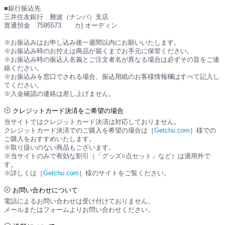
■銀行振込先
三井住友銀行 難波（ナンバ）支店
普通預金 7595573 カ) オーディン
※お振込みはお申し込み後一週間以内にお願いいたします。
※お振込み時のお控えは商品が届くまでお手元に保管ください。
※お振込み時の振込人名義とご注文者名が異なる場合は必ずその旨をご連
絡ください。
※お振込みを窓口でされる場合、振込用紙のお客様情報欄はすべて記入し
てください。
※入金確認の連絡は差し上げません。
クレジットカード決済をご希望の場合
当サイトではクレジットカード決済は対応しておりません。
クレジットカード決済でのご購入を希望の場合は［
Getchu.com
］様での
ご購入をおすすめいたします。
※取り扱いのない商品もございます。
※当サイトのみで有効な割引（「グッズ○点セット」など）は適用外で
す。
※詳しくは［
Getchu.com
］様のサイトをご覧ください。
お問い合わせについて
電話によるお問い合わせは受け付けておりません。
メールまたはフォームよりお問い合わせください。