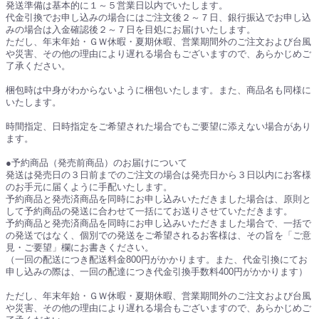
発送準備は基本的に１～５営業日以内でいたします。
代金引換でお申し込みの場合にはご注文後２～７日、銀行振込でお申し込
みの場合は入金確認後２～７日を目処にお届けいたします。
ただし、年末年始・ＧＷ休暇・夏期休暇、営業期間外のご注文および台風
や災害、その他の理由により遅れる場合もございますので、あらかじめご
了承ください。
梱包時は中身がわからないように梱包いたします。また、商品名も同様に
いたします。
時間指定、日時指定をご希望された場合でもご要望に添えない場合があり
ます。
●予約商品（発売前商品）のお届けについて
発送は発売日の３日前までのご注文の場合は発売日から３日以内にお客様
のお手元に届くように手配いたします。
予約商品と発売済商品を同時にお申し込みいただきました場合は、原則と
して予約商品の発送に合わせて一括にてお送りさせていただきます。
予約商品と発売済商品を同時にお申し込みいただきました場合で、一括で
の発送ではなく、個別での発送をご希望されるお客様は、その旨を「ご意
見・ご要望」欄にお書きください。
（一回の配送につき配送料金800円がかかります。また、代金引換にてお
申し込みの際は、一回の配達につき代金引換手数料400円がかかります）
ただし、年末年始・ＧＷ休暇・夏期休暇、営業期間外のご注文および台風
や災害、その他の理由により遅れる場合もございますので、あらかじめご