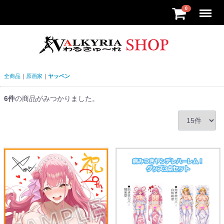
Menu
0
全商品
原画家
ヤッペン
6
件
の商品がみつかりました。