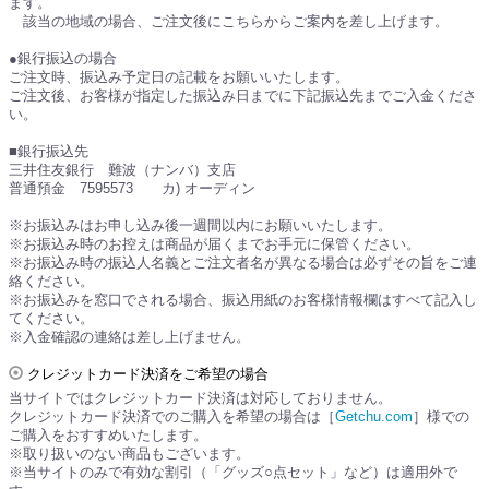
ます。
該当の地域の場合、ご注文後にこちらからご案内を差し上げます。
●銀行振込の場合
ご注文時、振込み予定日の記載をお願いいたします。
ご注文後、お客様が指定した振込み日までに下記振込先までご入金くださ
い。
■銀行振込先
三井住友銀行 難波（ナンバ）支店
普通預金 7595573 カ) オーディン
※お振込みはお申し込み後一週間以内にお願いいたします。
※お振込み時のお控えは商品が届くまでお手元に保管ください。
※お振込み時の振込人名義とご注文者名が異なる場合は必ずその旨をご連
絡ください。
※お振込みを窓口でされる場合、振込用紙のお客様情報欄はすべて記入し
てください。
※入金確認の連絡は差し上げません。
クレジットカード決済をご希望の場合
当サイトではクレジットカード決済は対応しておりません。
クレジットカード決済でのご購入を希望の場合は［
Getchu.com
］様での
ご購入をおすすめいたします。
※取り扱いのない商品もございます。
※当サイトのみで有効な割引（「グッズ○点セット」など）は適用外で