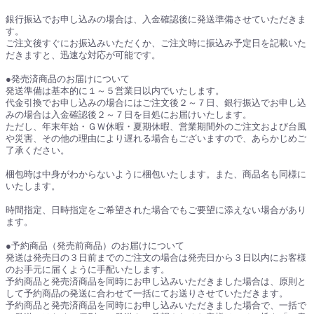
銀行振込でお申し込みの場合は、入金確認後に発送準備させていただきま
す。
ご注文後すぐにお振込みいただくか、ご注文時に振込み予定日を記載いた
だきますと、迅速な対応が可能です。
●発売済商品のお届けについて
発送準備は基本的に１～５営業日以内でいたします。
代金引換でお申し込みの場合にはご注文後２～７日、銀行振込でお申し込
みの場合は入金確認後２～７日を目処にお届けいたします。
ただし、年末年始・ＧＷ休暇・夏期休暇、営業期間外のご注文および台風
や災害、その他の理由により遅れる場合もございますので、あらかじめご
了承ください。
梱包時は中身がわからないように梱包いたします。また、商品名も同様に
いたします。
時間指定、日時指定をご希望された場合でもご要望に添えない場合があり
ます。
●予約商品（発売前商品）のお届けについて
発送は発売日の３日前までのご注文の場合は発売日から３日以内にお客様
のお手元に届くように手配いたします。
予約商品と発売済商品を同時にお申し込みいただきました場合は、原則と
して予約商品の発送に合わせて一括にてお送りさせていただきます。
予約商品と発売済商品を同時にお申し込みいただきました場合で、一括で