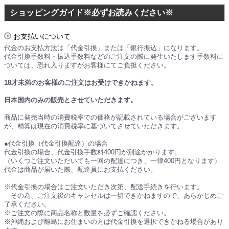
ショッピングガイド※必ずお読みください※
お支払いについて
代金のお支払方法は「代金引換」または「銀行振込」になります。
代金引換手数料・振込手数料などのご注文の際に発生いたします手数料に
ついては、恐れ入りますがお客様にてご負担ください。
18才未満のお客様のご注文はお受けできかねます。
日本国内のみの販売とさせていただきます。
商品に発売当時の消費税率での価格が記載されている場合がございます
が、精算は現在の消費税率に基づいてさせていただきます。
●代金引換（代金引換配達）の場合
代金引換の場合、代金引換手数料400円が別途かかります。
（いくつご注文いただいても一回の配達につき、一律400円となります）
代金は商品が届いた際、配達員にお支払ください。
※代金引換の場合はご注文いただき次第、配送手続きを行います。
その為、ご注文後のキャンセルは一切できかねますので、あらかじめご
了承ください。
※ご注文の際に商品名称と数量を必ずご確認ください。
※沖縄および離島にお住まいの方は代金引換を選択できかねる場合があり