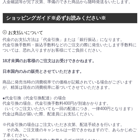
入金確認等が完了次第、準備のできた商品から随時発送をいたします。
ショッピングガイド※必ずお読みください※
お支払いについて
代金のお支払方法は「代金引換」または「銀行振込」になります。
代金引換手数料・振込手数料などのご注文の際に発生いたします手数料に
ついては、恐れ入りますがお客様にてご負担ください。
18才未満のお客様のご注文はお受けできかねます。
日本国内のみの販売とさせていただきます。
商品に発売当時の消費税率での価格が記載されている場合がございます
が、精算は現在の消費税率に基づいてさせていただきます。
●代金引換（代金引換配達）の場合
代金引換の場合、代金引換手数料400円が別途かかります。
（いくつご注文いただいても一回の配達につき、一律400円となります）
代金は商品が届いた際、配達員にお支払ください。
※代金引換の場合はご注文いただき次第、配送手続きを行います。
その為、ご注文後のキャンセルは一切できかねますので、あらかじめご
了承ください。