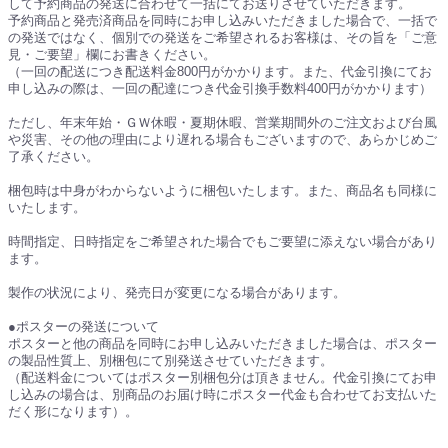
して予約商品の発送に合わせて一括にてお送りさせていただきます。
予約商品と発売済商品を同時にお申し込みいただきました場合で、一括で
の発送ではなく、個別での発送をご希望されるお客様は、その旨を「ご意
見・ご要望」欄にお書きください。
（一回の配送につき配送料金800円がかかります。また、代金引換にてお
申し込みの際は、一回の配達につき代金引換手数料400円がかかります）
ただし、年末年始・ＧＷ休暇・夏期休暇、営業期間外のご注文および台風
や災害、その他の理由により遅れる場合もございますので、あらかじめご
了承ください。
梱包時は中身がわからないように梱包いたします。また、商品名も同様に
いたします。
時間指定、日時指定をご希望された場合でもご要望に添えない場合があり
ます。
製作の状況により、発売日が変更になる場合があります。
●ポスターの発送について
ポスターと他の商品を同時にお申し込みいただきました場合は、ポスター
の製品性質上、別梱包にて別発送させていただきます。
（配送料金についてはポスター別梱包分は頂きません。代金引換にてお申
し込みの場合は、別商品のお届け時にポスター代金も合わせてお支払いた
だく形になります）。