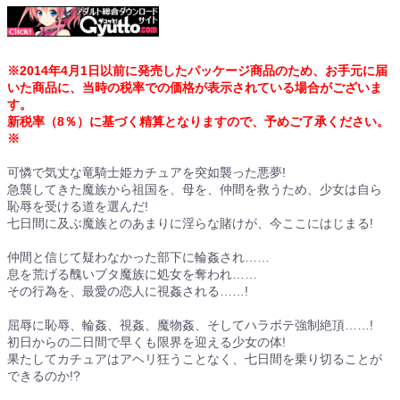
※2014年4月1日以前に発売したパッケージ商品のため、お手元に届
いた商品に、当時の税率での価格が表示されている場合がございま
す。
新税率（8％）に基づく精算となりますので、予めご了承ください。
※
可憐で気丈な竜騎士姫カチュアを突如襲った悪夢!
急襲してきた魔族から祖国を、母を、仲間を救うため、少女は自ら
恥辱を受ける道を選んだ!
七日間に及ぶ魔族とのあまりに淫らな賭けが、今ここにはじまる!
仲間と信じて疑わなかった部下に輪姦され……
息を荒げる醜いブタ魔族に処女を奪われ……
その行為を、最愛の恋人に視姦される……!
屈辱に恥辱、輪姦、視姦、魔物姦、そしてハラボテ強制絶頂……!
初日からの二日間で早くも限界を迎える少女の体!
果たしてカチュアはアヘリ狂うことなく、七日間を乗り切ることが
できるのか!?