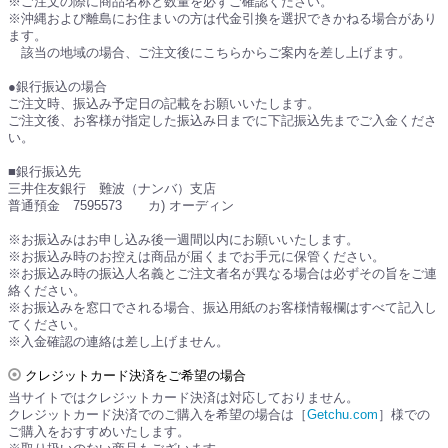
※ご注文の際に商品名称と数量を必ずご確認ください。
※沖縄および離島にお住まいの方は代金引換を選択できかねる場合があり
ます。
該当の地域の場合、ご注文後にこちらからご案内を差し上げます。
●銀行振込の場合
ご注文時、振込み予定日の記載をお願いいたします。
ご注文後、お客様が指定した振込み日までに下記振込先までご入金くださ
い。
■銀行振込先
三井住友銀行 難波（ナンバ）支店
普通預金 7595573 カ) オーディン
※お振込みはお申し込み後一週間以内にお願いいたします。
※お振込み時のお控えは商品が届くまでお手元に保管ください。
※お振込み時の振込人名義とご注文者名が異なる場合は必ずその旨をご連
絡ください。
※お振込みを窓口でされる場合、振込用紙のお客様情報欄はすべて記入し
てください。
※入金確認の連絡は差し上げません。
クレジットカード決済をご希望の場合
当サイトではクレジットカード決済は対応しておりません。
クレジットカード決済でのご購入を希望の場合は［
Getchu.com
］様での
ご購入をおすすめいたします。