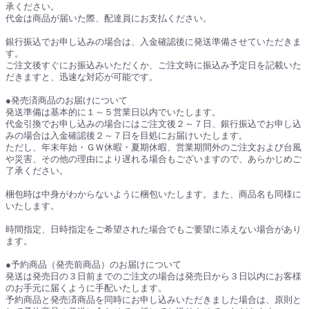
承ください。
代金は商品が届いた際、配達員にお支払ください。
銀行振込でお申し込みの場合は、入金確認後に発送準備させていただきま
す。
ご注文後すぐにお振込みいただくか、ご注文時に振込み予定日を記載いた
だきますと、迅速な対応が可能です。
●発売済商品のお届けについて
発送準備は基本的に１～５営業日以内でいたします。
代金引換でお申し込みの場合にはご注文後２～７日、銀行振込でお申し込
みの場合は入金確認後２～７日を目処にお届けいたします。
ただし、年末年始・ＧＷ休暇・夏期休暇、営業期間外のご注文および台風
や災害、その他の理由により遅れる場合もございますので、あらかじめご
了承ください。
梱包時は中身がわからないように梱包いたします。また、商品名も同様に
いたします。
時間指定、日時指定をご希望された場合でもご要望に添えない場合があり
ます。
●予約商品（発売前商品）のお届けについて
発送は発売日の３日前までのご注文の場合は発売日から３日以内にお客様
のお手元に届くように手配いたします。
予約商品と発売済商品を同時にお申し込みいただきました場合は、原則と