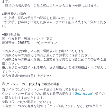
ます。
該当の地域の場合、ご注文後にこちらからご案内を差し上げます。
●銀行振込の場合
ご注文時、振込み予定日の記載をお願いいたします。
ご注文後、お客様が指定した振込み日までに下記振込先までご入金くださ
い。
■銀行振込先
三井住友銀行 難波（ナンバ）支店
普通預金 7595573 カ) オーディン
※お振込みはお申し込み後一週間以内にお願いいたします。
※お振込み時のお控えは商品が届くまでお手元に保管ください。
※お振込み時の振込人名義とご注文者名が異なる場合は必ずその旨をご連
絡ください。
※お振込みを窓口でされる場合、振込用紙のお客様情報欄はすべて記入し
てください。
※入金確認の連絡は差し上げません。
クレジットカード決済をご希望の場合
当サイトではクレジットカード決済は対応しておりません。
クレジットカード決済でのご購入を希望の場合は［
Getchu.com
］様での
ご購入をおすすめいたします。
※取り扱いのない商品もございます。
※当サイトのみで有効な割引（「グッズ○点セット」など）は適用外で