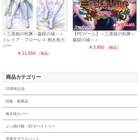
＜三美姫の牝豚～姦獄の城～＞
【PCゲーム】＜三美姫の牝豚～
ミレイア・フローレス 抱き枕カ
姦獄の城～＞
バー
¥ 3,850
（税込）
¥ 11,550
（税込）
商品カテゴリー
20周年記念
特集・新商品
抱き枕カバー
ぶっ掛け軸・B2タペストリー
等身大マウスパッド