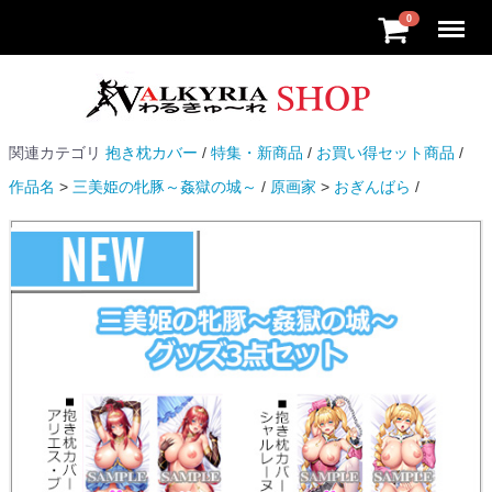
Menu
0
関連カテゴリ
抱き枕カバー
特集・新商品
お買い得セット商品
作品名
三美姫の牝豚～姦獄の城～
原画家
おぎんばら