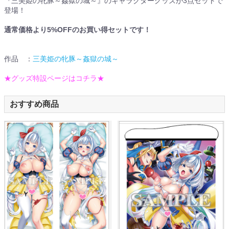
『三美姫の牝豚～姦獄の城～』のキャラクターグッズが3点セットで
登場！
通常価格より5%OFFのお買い得セットです！
作品 ：
三美姫の牝豚～姦獄の城～
★グッズ特設ページはコチラ★
おすすめ商品