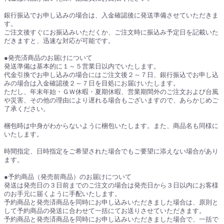
銀行振込でお申し込みの場合は、入金確認後に発送準備させていただきま
す。
ご注文後すぐにお振込みいただくか、ご注文時に振込み予定日を記載いた
だきますと、迅速な対応が可能です。
●発売済商品のお届けについて
発送準備は基本的に１～５営業日以内でいたします。
代金引換でお申し込みの場合にはご注文後２～７日、銀行振込でお申し込
みの場合は入金確認後２～７日を目処にお届けいたします。
ただし、年末年始・ＧＷ休暇・夏期休暇、営業期間外のご注文および台風
や災害、その他の理由により遅れる場合もございますので、あらかじめご
了承ください。
梱包時は中身がわからないように梱包いたします。また、商品名も同様に
いたします。
時間指定、日時指定をご希望された場合でもご要望に添えない場合があり
ます。
●予約商品（発売前商品）のお届けについて
発送は発売日の３日前までのご注文の場合は発売日から３日以内にお客様
のお手元に届くように手配いたします。
予約商品と発売済商品を同時にお申し込みいただきました場合は、原則と
して予約商品の発送に合わせて一括にてお送りさせていただきます。
予約商品と発売済商品を同時にお申し込みいただきました場合で、一括で