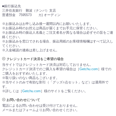
■銀行振込先
三井住友銀行 難波（ナンバ）支店
普通預金 7595573 カ) オーディン
※お振込みはお申し込み後一週間以内にお願いいたします。
※お振込み時のお控えは商品が届くまでお手元に保管ください。
※お振込み時の振込人名義とご注文者名が異なる場合は必ずその旨をご連
絡ください。
※お振込みを窓口でされる場合、振込用紙のお客様情報欄はすべて記入し
てください。
※入金確認の連絡は差し上げません。
クレジットカード決済をご希望の場合
当サイトではクレジットカード決済は対応しておりません。
クレジットカード決済でのご購入を希望の場合は［
Getchu.com
］様での
ご購入をおすすめいたします。
※取り扱いのない商品もございます。
※当サイトのみで有効な割引（「グッズ○点セット」など）は適用外で
す。
※詳しくは［
Getchu.com
］様のサイトをご覧ください。
お問い合わせについて
電話によるお問い合わせは受け付けておりません。
メールまたはフォームよりお問い合わせください。