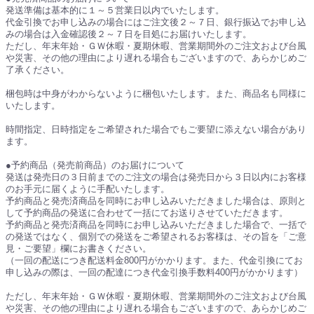
発送準備は基本的に１～５営業日以内でいたします。
代金引換でお申し込みの場合にはご注文後２～７日、銀行振込でお申し込
みの場合は入金確認後２～７日を目処にお届けいたします。
ただし、年末年始・ＧＷ休暇・夏期休暇、営業期間外のご注文および台風
や災害、その他の理由により遅れる場合もございますので、あらかじめご
了承ください。
梱包時は中身がわからないように梱包いたします。また、商品名も同様に
いたします。
時間指定、日時指定をご希望された場合でもご要望に添えない場合があり
ます。
●予約商品（発売前商品）のお届けについて
発送は発売日の３日前までのご注文の場合は発売日から３日以内にお客様
のお手元に届くように手配いたします。
予約商品と発売済商品を同時にお申し込みいただきました場合は、原則と
して予約商品の発送に合わせて一括にてお送りさせていただきます。
予約商品と発売済商品を同時にお申し込みいただきました場合で、一括で
の発送ではなく、個別での発送をご希望されるお客様は、その旨を「ご意
見・ご要望」欄にお書きください。
（一回の配送につき配送料金800円がかかります。また、代金引換にてお
申し込みの際は、一回の配達につき代金引換手数料400円がかかります）
ただし、年末年始・ＧＷ休暇・夏期休暇、営業期間外のご注文および台風
や災害、その他の理由により遅れる場合もございますので、あらかじめご