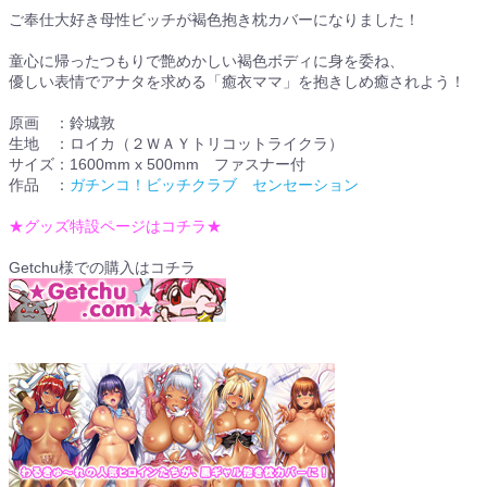
ご奉仕大好き母性ビッチが褐色抱き枕カバーになりました！
童心に帰ったつもりで艶めかしい褐色ボディに身を委ね、
優しい表情でアナタを求める「癒衣ママ」を抱きしめ癒されよう！
原画 ：鈴城敦
生地 ：ロイカ（２ＷＡＹトリコットライクラ）
サイズ：1600mm x 500mm ファスナー付
作品 ：
ガチンコ！ビッチクラブ センセーション
★グッズ特設ページはコチラ★
Getchu様での購入はコチラ