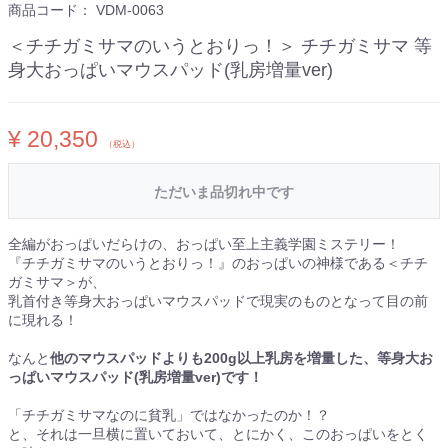
商品コード：
VDM-0063
＜チチガミサマのいうとおりっ！＞ チチガミサマ 等
身大おっぱいマウスパッド(乳房増量ver)
¥ 20,350
（税込）
ただいま品切れ中です
全編がおっぱいだらけの、おっぱい至上主義学園ミステリー！
『チチガミサマのいうとおりっ！』のおっぱいの神様である＜チチ
ガミサマ＞が、
乳首付き等身大おっぱいマウスパッドで現実のものとなって目の前
に現れる！
なんと
他のマウスパッドよりも200g以上乳房を増量した、等身大お
っぱいマウスパッド(乳房増量ver)です！
「チチガミサマなのに貧乳」ではなかったのか！？
と、それは一旦横に置いておいて、とにかく、このおっぱいをとく