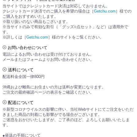
当サイトではクレジットカード決済は対応しておりません。
クレジットカード決済でのご購入を希望の場合は［
Getchu.com
］様での
ご購入をおすすめいたします。
※取り扱いのない商品もございます。
※当サイトのみで有効な割引（「グッズ○点セット」など）は適用外で
す。
※詳しくは［
Getchu.com
］様のサイトをご覧ください。
お問い合わせについて
電話によるお問い合わせは受け付けておりません。
メールまたはフォームよりお問い合わせください。
送料について
配送料金全国一律800円
沖縄および離島にお住まいの方は送料が変更になります。
ご注文の最終確認ページの表示をご確認ください。
配送について
※新型コロナウイルスの影響に伴い、当社Webサイトにてご注文をいただ
きました商品の到着にも影響がでる場合がございます。
ご迷惑をおかけいたしますが、ご了承のほど、よろしくお願いいたしま
す。
●発送の手順について