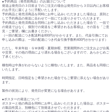
●予約商品（発売前商品）のお届けについて
発送は発売日の３日前までのご注文の場合は発売日から３日以内にお客様
のお手元に届くように手配いたします。
予約商品と発売済商品を同時にお申し込みいただきました場合は、原則と
して予約商品の発送に合わせて一括にてお送りさせていただきます。
予約商品と発売済商品を同時にお申し込みいただきました場合で、一括で
の発送ではなく、個別での発送をご希望されるお客様は、その旨を「ご意
見・ご要望」欄にお書きください。
（一回の配送につき配送料金800円がかかります。また、代金引換にてお
申し込みの際は、一回の配達につき代金引換手数料400円がかかります）
ただし、年末年始・ＧＷ休暇・夏期休暇、営業期間外のご注文および台風
や災害、その他の理由により遅れる場合もございますので、あらかじめご
了承ください。
梱包時は中身がわからないように梱包いたします。また、商品名も同様に
いたします。
時間指定、日時指定をご希望された場合でもご要望に添えない場合があり
ます。
製作の状況により、発売日が変更になる場合があります。
●ポスターの発送について
ポスターと他の商品を同時にお申し込みいただきました場合は、ポスター
の製品性質上、別梱包にて別発送させていただきます。