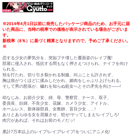
※2014年4月1日以前に発売したパッケージ商品のため、お手元に届
いた商品に、当時の税率での価格が表示されている場合がございま
す。
新税率（8％）に基づく精算となりますので、予めご了承ください。
※
恋する少女の夢気分を、突如ブチ壊した覆面姿のレイプ魔!
部屋に侵入され、抵抗する間もなく押さえつけられ、ナイフを向け
られる。
頬を打たれ、切り引き裂かれる制服。叫ぶことも許されず、
胸は痕がつくほどに揉みしだかれ、媚肉をしゃぶり上げられる。
そして男の怒張が、穢れを知らぬ処女へとその矛先を向け——!
幼なじみ、お節介少女、姉、母、警察官、ナース、双子、
委員長、妊婦、不良少女、花嫁、カメラ少女、アイドル、
ホームレス、新体操部員、女教師、盲目少女……!
ありとあらゆる女を屈服させ、犯せ!ヤッてしまえ!レイプしろ!
肉穴があれば、それはお前のモノだッ!
累計7万本以上のレイプ!レイプ!レイプ!をついにアニメ化!