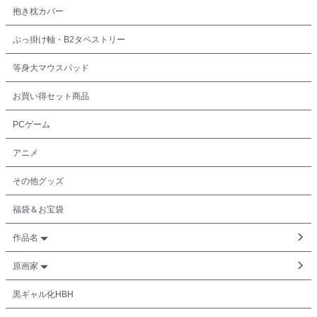
抱き枕カバー
ぶっ掛け軸・B2タペストリー
等身大マウスパッド
お買い得セット商品
PCゲーム
アニメ
その他グッズ
福袋＆お宝袋
作品名
原画家
黒ギャル化HBH