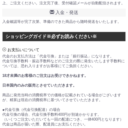
上、ご注文ください。注文完了後、受付確認メールが自動配信されます。
入金・発送
入金確認等が完了次第、準備のできた商品から随時発送をいたします。
ショッピングガイド※必ずお読みください※
お支払いについて
代金のお支払方法は「代金引換」または「銀行振込」になります。
代金引換手数料・振込手数料などのご注文の際に発生いたします手数料に
ついては、恐れ入りますがお客様にてご負担ください。
18才未満のお客様のご注文はお受けできかねます。
日本国内のみの販売とさせていただきます。
商品に発売当時の消費税率での価格が記載されている場合がございます
が、精算は現在の消費税率に基づいてさせていただきます。
●代金引換（代金引換配達）の場合
代金引換の場合、代金引換手数料400円が別途かかります。
（いくつご注文いただいても一回の配達につき、一律400円となります）
代金は商品が届いた際、配達員にお支払ください。