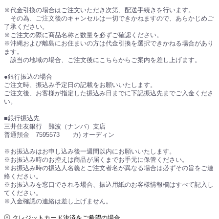
※代金引換の場合はご注文いただき次第、配送手続きを行います。
その為、ご注文後のキャンセルは一切できかねますので、あらかじめご
了承ください。
※ご注文の際に商品名称と数量を必ずご確認ください。
※沖縄および離島にお住まいの方は代金引換を選択できかねる場合があり
ます。
該当の地域の場合、ご注文後にこちらからご案内を差し上げます。
●銀行振込の場合
ご注文時、振込み予定日の記載をお願いいたします。
ご注文後、お客様が指定した振込み日までに下記振込先までご入金くださ
い。
■銀行振込先
三井住友銀行 難波（ナンバ）支店
普通預金 7595573 カ) オーディン
※お振込みはお申し込み後一週間以内にお願いいたします。
※お振込み時のお控えは商品が届くまでお手元に保管ください。
※お振込み時の振込人名義とご注文者名が異なる場合は必ずその旨をご連
絡ください。
※お振込みを窓口でされる場合、振込用紙のお客様情報欄はすべて記入し
てください。
※入金確認の連絡は差し上げません。
クレジットカード決済をご希望の場合