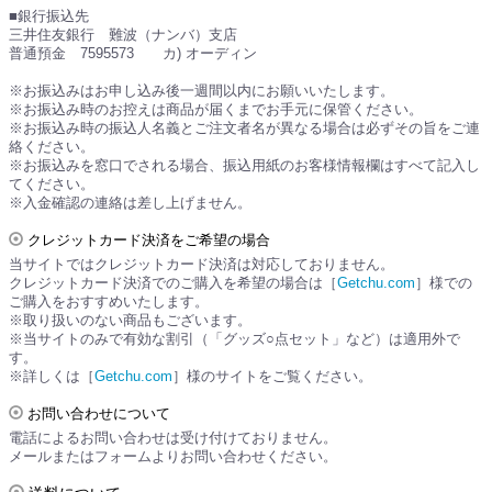
■銀行振込先
三井住友銀行 難波（ナンバ）支店
普通預金 7595573 カ) オーディン
※お振込みはお申し込み後一週間以内にお願いいたします。
※お振込み時のお控えは商品が届くまでお手元に保管ください。
※お振込み時の振込人名義とご注文者名が異なる場合は必ずその旨をご連
絡ください。
※お振込みを窓口でされる場合、振込用紙のお客様情報欄はすべて記入し
てください。
※入金確認の連絡は差し上げません。
クレジットカード決済をご希望の場合
当サイトではクレジットカード決済は対応しておりません。
クレジットカード決済でのご購入を希望の場合は［
Getchu.com
］様での
ご購入をおすすめいたします。
※取り扱いのない商品もございます。
※当サイトのみで有効な割引（「グッズ○点セット」など）は適用外で
す。
※詳しくは［
Getchu.com
］様のサイトをご覧ください。
お問い合わせについて
電話によるお問い合わせは受け付けておりません。
メールまたはフォームよりお問い合わせください。