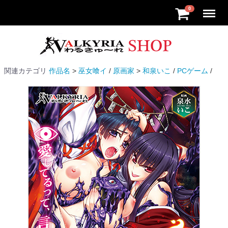
Menu
0
関連カテゴリ
作品名
巫女喰イ
原画家
和泉いこ
PCゲーム