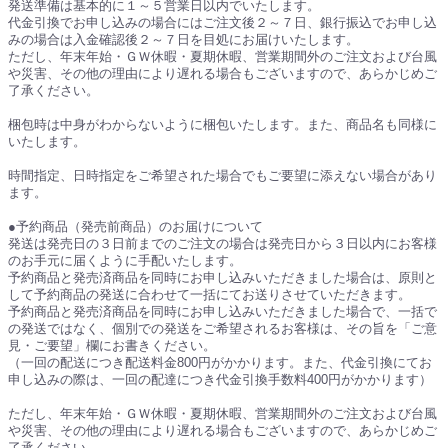
発送準備は基本的に１～５営業日以内でいたします。
代金引換でお申し込みの場合にはご注文後２～７日、銀行振込でお申し込
みの場合は入金確認後２～７日を目処にお届けいたします。
ただし、年末年始・ＧＷ休暇・夏期休暇、営業期間外のご注文および台風
や災害、その他の理由により遅れる場合もございますので、あらかじめご
了承ください。
梱包時は中身がわからないように梱包いたします。また、商品名も同様に
いたします。
時間指定、日時指定をご希望された場合でもご要望に添えない場合があり
ます。
●予約商品（発売前商品）のお届けについて
発送は発売日の３日前までのご注文の場合は発売日から３日以内にお客様
のお手元に届くように手配いたします。
予約商品と発売済商品を同時にお申し込みいただきました場合は、原則と
して予約商品の発送に合わせて一括にてお送りさせていただきます。
予約商品と発売済商品を同時にお申し込みいただきました場合で、一括で
の発送ではなく、個別での発送をご希望されるお客様は、その旨を「ご意
見・ご要望」欄にお書きください。
（一回の配送につき配送料金800円がかかります。また、代金引換にてお
申し込みの際は、一回の配達につき代金引換手数料400円がかかります）
ただし、年末年始・ＧＷ休暇・夏期休暇、営業期間外のご注文および台風
や災害、その他の理由により遅れる場合もございますので、あらかじめご