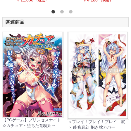
（税込）
（税込）
関連商品
【PCゲーム】プリンセスナイト
＜プレイ！プレイ！プレイ！屍
☆カチュア～堕ちた竜騎姫～
＞ 能條真幻 抱き枕カバー