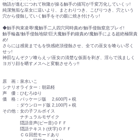
物語が進むにつれて秋隆が操る触手の描写が千変万化していくッ!
純潔無垢な巫女に這いより、まとわりつき、こびりつき、穴という
穴から侵蝕していく触手をその眼に焼き付けろッ!
◆触手拘束凌辱!魔触手二人四穴同時責め!触手侵蝕窒息プレイ!
触手輪姦!触手侵蝕地獄!巨大魔触手釣鐘責め!魔触手による超絶極限責
め!
さらには感覚までもを快感絶頂侵蝕させ、全ての巫女を喰らい尽く
せッ!
神罰なんぞクソ喰らえッ!巫女の清楚な仮面を剥ぎ、淫らで浅ましく
ヨガリ顔を晒すメスへと変貌させろッ!!
原 画：泉水いこ
シナリオライター：朝凪軽
声 優：ひむろゆり
価 格：パッケージ版 2,600円＋税
：ダウンロード版 2,100円＋税
その他：女の子フルボイス
ナチュラルモザイク
隠語音声(ピー音)ＯＦＦ
隠語テキスト(伏字)ＯＦＦ
ＣＧ回想モードあり