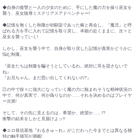
◆自身の復讐と一人の少女のために、手にした魔の力を操り巫女を
襲う、巫女陵辱ミステリアスアドベンチャー!
◆記憶を無くした秋隆が幼馴染であった椿と再会し、『魔児』と呼
ばれる力を手に入れて記憶を取り戻し、本能の赴くままに、次々と
巫女を襲っていく!
しかし、巫女を襲う中で、自身が取り戻した記憶が真実かどうかに
悩む秋隆。
『巫女たちは秋隆を騙そうとしているわ。絶対に耳を貸さないで
ね』
『お兄ちゃん。まだ思い出してくれないの?』
己の中で徐々に強大になっていく魔の力に蝕まれそうな精神状況の
中で、何が真実で、何が偽りなのか……それを決めるのはプレイヤ
ー次第!
そして、その先に見えるのは、希望か、絶望か……!?
衝撃の結末をしかと見届けよッ!!
◆エロ発信基地『わるきゅ～れ』がこだわった今までとは異なる独
特の触手描写が満載!