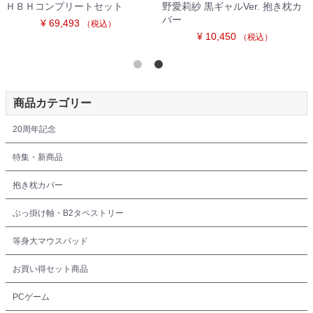
 抱き枕カ
月奏 黒ギャルVer. 抱き枕カバー
フィオナ・アイビス 黒
Ver. 抱き枕カバー
¥ 10,450
（税込）
¥ 10,450
）
（税込
商品カテゴリー
20周年記念
特集・新商品
抱き枕カバー
ぶっ掛け軸・B2タペストリー
等身大マウスパッド
お買い得セット商品
PCゲーム