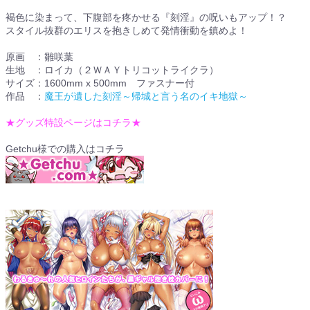
褐色に染まって、下腹部を疼かせる『刻淫』の呪いもアップ！？
スタイル抜群のエリスを抱きしめて発情衝動を鎮めよ！
原画 ：雛咲葉
生地 ：ロイカ（２ＷＡＹトリコットライクラ）
サイズ：1600mm x 500mm ファスナー付
作品 ：
魔王が遺した刻淫～帰城と言う名のイキ地獄～
★グッズ特設ページはコチラ★
Getchu様での購入はコチラ