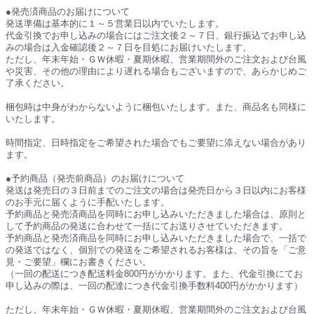
●発売済商品のお届けについて
発送準備は基本的に１～５営業日以内でいたします。
代金引換でお申し込みの場合にはご注文後２～７日、銀行振込でお申し込
みの場合は入金確認後２～７日を目処にお届けいたします。
ただし、年末年始・ＧＷ休暇・夏期休暇、営業期間外のご注文および台風
や災害、その他の理由により遅れる場合もございますので、あらかじめご
了承ください。
梱包時は中身がわからないように梱包いたします。また、商品名も同様に
いたします。
時間指定、日時指定をご希望された場合でもご要望に添えない場合があり
ます。
●予約商品（発売前商品）のお届けについて
発送は発売日の３日前までのご注文の場合は発売日から３日以内にお客様
のお手元に届くように手配いたします。
予約商品と発売済商品を同時にお申し込みいただきました場合は、原則と
して予約商品の発送に合わせて一括にてお送りさせていただきます。
予約商品と発売済商品を同時にお申し込みいただきました場合で、一括で
の発送ではなく、個別での発送をご希望されるお客様は、その旨を「ご意
見・ご要望」欄にお書きください。
（一回の配送につき配送料金800円がかかります。また、代金引換にてお
申し込みの際は、一回の配達につき代金引換手数料400円がかかります）
ただし、年末年始・ＧＷ休暇・夏期休暇、営業期間外のご注文および台風