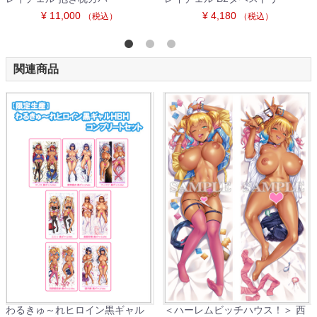
¥ 11,000
¥ 4,180
（税込）
（税込）
関連商品
！＞ 西
＜ハーレムビッチハウス！＞ 望
＜魔法少女リオナ☆フ