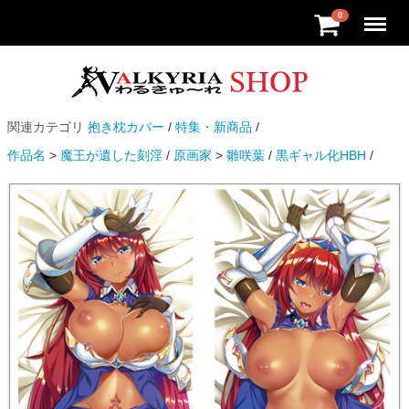
Menu
0
関連カテゴリ
抱き枕カバー
特集・新商品
作品名
魔王が遺した刻淫
原画家
雛咲葉
黒ギャル化HBH