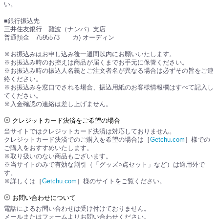
い。
■銀行振込先
三井住友銀行 難波（ナンバ）支店
普通預金 7595573 カ) オーディン
※お振込みはお申し込み後一週間以内にお願いいたします。
※お振込み時のお控えは商品が届くまでお手元に保管ください。
※お振込み時の振込人名義とご注文者名が異なる場合は必ずその旨をご連
絡ください。
※お振込みを窓口でされる場合、振込用紙のお客様情報欄はすべて記入し
てください。
※入金確認の連絡は差し上げません。
クレジットカード決済をご希望の場合
当サイトではクレジットカード決済は対応しておりません。
クレジットカード決済でのご購入を希望の場合は［
Getchu.com
］様での
ご購入をおすすめいたします。
※取り扱いのない商品もございます。
※当サイトのみで有効な割引（「グッズ○点セット」など）は適用外で
す。
※詳しくは［
Getchu.com
］様のサイトをご覧ください。
お問い合わせについて
電話によるお問い合わせは受け付けておりません。
メールまたはフォームよりお問い合わせください。