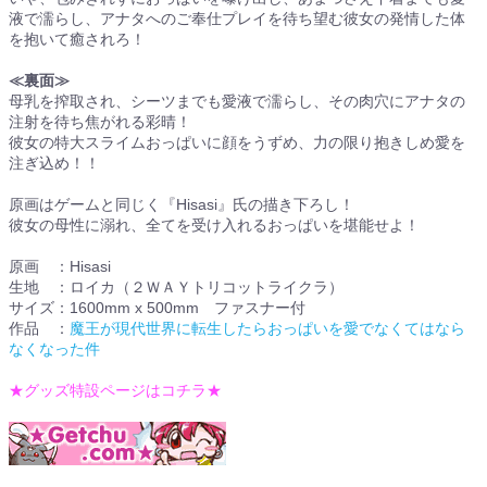
液で濡らし、アナタへのご奉仕プレイを待ち望む彼女の発情した体
を抱いて癒されろ！
≪裏面≫
母乳を搾取され、シーツまでも愛液で濡らし、その肉穴にアナタの
注射を待ち焦がれる彩晴！
彼女の特大スライムおっぱいに顔をうずめ、力の限り抱きしめ愛を
注ぎ込め！！
原画はゲームと同じく『Hisasi』氏の描き下ろし！
彼女の母性に溺れ、全てを受け入れるおっぱいを堪能せよ！
原画 ：Hisasi
生地 ：ロイカ（２ＷＡＹトリコットライクラ）
サイズ：1600mm x 500mm ファスナー付
作品 ：
魔王が現代世界に転生したらおっぱいを愛でなくてはなら
なくなった件
★グッズ特設ページはコチラ★