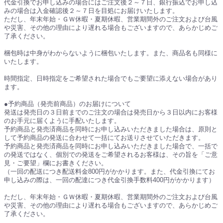
代金引換でお申し込みの場合にはご注文後２～７日、銀行振込でお申し込
みの場合は入金確認後２～７日を目処にお届けいたします。
ただし、年末年始・ＧＷ休暇・夏期休暇、営業期間外のご注文および台風
や災害、その他の理由により遅れる場合もございますので、あらかじめご
了承ください。
梱包時は中身がわからないように梱包いたします。また、商品名も同様に
いたします。
時間指定、日時指定をご希望された場合でもご要望に添えない場合があり
ます。
●予約商品（発売前商品）のお届けについて
発送は発売日の３日前までのご注文の場合は発売日から３日以内にお客様
のお手元に届くように手配いたします。
予約商品と発売済商品を同時にお申し込みいただきました場合は、原則と
して予約商品の発送に合わせて一括にてお送りさせていただきます。
予約商品と発売済商品を同時にお申し込みいただきました場合で、一括で
の発送ではなく、個別での発送をご希望されるお客様は、その旨を「ご意
見・ご要望」欄にお書きください。
（一回の配送につき配送料金800円がかかります。また、代金引換にてお
申し込みの際は、一回の配達につき代金引換手数料400円がかかります）
ただし、年末年始・ＧＷ休暇・夏期休暇、営業期間外のご注文および台風
や災害、その他の理由により遅れる場合もございますので、あらかじめご
了承ください。