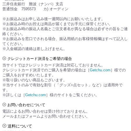
三井住友銀行 難波（ナンバ）支店
普通預金 7595573 カ) オーディン
※お振込みはお申し込み後一週間以内にお願いいたします。
※お振込み時のお控えは商品が届くまでお手元に保管ください。
※お振込み時の振込人名義とご注文者名が異なる場合は必ずその旨をご連
絡ください。
※お振込みを窓口でされる場合、振込用紙のお客様情報欄はすべて記入し
てください。
※入金確認の連絡は差し上げません。
クレジットカード決済をご希望の場合
当サイトではクレジットカード決済は対応しておりません。
クレジットカード決済でのご購入を希望の場合は［
Getchu.com
］様での
ご購入をおすすめいたします。
※取り扱いのない商品もございます。
※当サイトのみで有効な割引（「グッズ○点セット」など）は適用外で
す。
※詳しくは［
Getchu.com
］様のサイトをご覧ください。
お問い合わせについて
電話によるお問い合わせは受け付けておりません。
メールまたはフォームよりお問い合わせください。
送料について