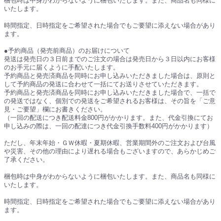
梱包時は中身がわからないように梱包いたします。また、商品名も同様に
いたします。
時間指定、日時指定をご希望された場合でもご要望に添えない場合があり
ます。
●予約商品（発売前商品）のお届けについて
発送は発売日の３日前までのご注文の場合は発売日から３日以内にお客様
のお手元に届くように手配いたします。
予約商品と発売済商品を同時にお申し込みいただきました場合は、原則と
して予約商品の発送に合わせて一括にてお送りさせていただきます。
予約商品と発売済商品を同時にお申し込みいただきました場合で、一括で
の発送ではなく、個別での発送をご希望されるお客様は、その旨を「ご意
見・ご要望」欄にお書きください。
（一回の配送につき配送料金800円がかかります。また、代金引換にてお
申し込みの際は、一回の配達につき代金引換手数料400円がかかります）
ただし、年末年始・ＧＷ休暇・夏期休暇、営業期間外のご注文および台風
や災害、その他の理由により遅れる場合もございますので、あらかじめご
了承ください。
梱包時は中身がわからないように梱包いたします。また、商品名も同様に
いたします。
時間指定、日時指定をご希望された場合でもご要望に添えない場合があり
ます。