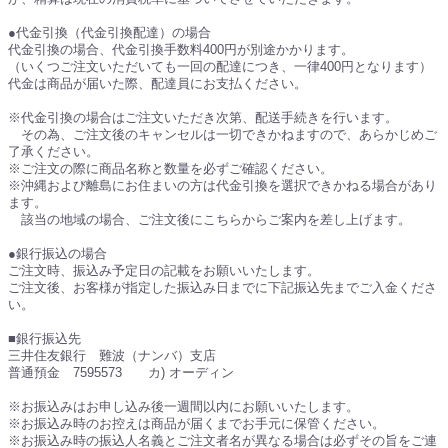
●代金引換（代金引換配達）の場合
代金引換の場合、代金引換手数料400円が別途かかります。
（いくつご注文いただいても一回の配達につき、一律400円となります）
代金は商品が届いた際、配達員にお支払ください。
※代金引換の場合はご注文いただき次第、配送手続きを行います。
その為、ご注文後のキャンセルは一切できかねますので、あらかじめご
了承ください。
※ご注文の際に商品名称と数量を必ずご確認ください。
※沖縄および離島にお住まいの方は代金引換を選択できかねる場合があり
ます。
該当の地域の場合、ご注文後にこちらからご案内を差し上げます。
●銀行振込の場合
ご注文時、振込み予定日の記載をお願いいたします。
ご注文後、お客様が指定した振込み日までに下記振込先までご入金くださ
い。
■銀行振込先
三井住友銀行 難波（ナンバ）支店
普通預金 7595573 カ) オーディン
※お振込みはお申し込み後一週間以内にお願いいたします。
※お振込み時のお控えは商品が届くまでお手元に保管ください。
※お振込み時の振込人名義とご注文者名が異なる場合は必ずその旨をご連