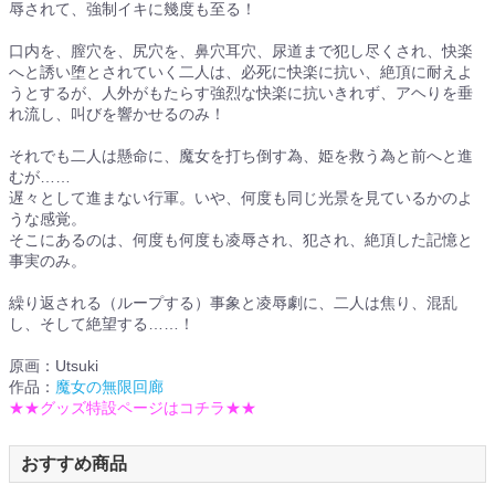
辱されて、強制イキに幾度も至る！
口内を、膣穴を、尻穴を、鼻穴耳穴、尿道まで犯し尽くされ、快楽
へと誘い堕とされていく二人は、必死に快楽に抗い、絶頂に耐えよ
うとするが、人外がもたらす強烈な快楽に抗いきれず、アヘりを垂
れ流し、叫びを響かせるのみ！
それでも二人は懸命に、魔女を打ち倒す為、姫を救う為と前へと進
むが……
遅々として進まない行軍。いや、何度も同じ光景を見ているかのよ
うな感覚。
そこにあるのは、何度も何度も凌辱され、犯され、絶頂した記憶と
事実のみ。
繰り返される（ループする）事象と凌辱劇に、二人は焦り、混乱
し、そして絶望する……！
原画：Utsuki
作品：
魔女の無限回廊
★★グッズ特設ページはコチラ★★
おすすめ商品