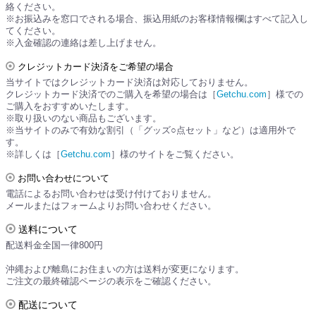
絡ください。
※お振込みを窓口でされる場合、振込用紙のお客様情報欄はすべて記入し
てください。
※入金確認の連絡は差し上げません。
クレジットカード決済をご希望の場合
当サイトではクレジットカード決済は対応しておりません。
クレジットカード決済でのご購入を希望の場合は［
Getchu.com
］様での
ご購入をおすすめいたします。
※取り扱いのない商品もございます。
※当サイトのみで有効な割引（「グッズ○点セット」など）は適用外で
す。
※詳しくは［
Getchu.com
］様のサイトをご覧ください。
お問い合わせについて
電話によるお問い合わせは受け付けておりません。
メールまたはフォームよりお問い合わせください。
送料について
配送料金全国一律800円
沖縄および離島にお住まいの方は送料が変更になります。
ご注文の最終確認ページの表示をご確認ください。
配送について