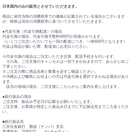
日本国内のみの販売とさせていただきます。
商品に発売当時の消費税率での価格が記載されている場合がございます
が、精算は現在の消費税率に基づいてさせていただきます。
●代金引換（代金引換配達）の場合
代金引換の場合、代金引換手数料400円が別途かかります。
（いくつご注文いただいても一回の配達につき、一律400円となります）
代金は商品が届いた際、配達員にお支払ください。
※代金引換の場合はご注文いただき次第、配送手続きを行います。
その為、ご注文後のキャンセルは一切できかねますので、あらかじめご
了承ください。
※ご注文の際に商品名称と数量を必ずご確認ください。
※沖縄および離島にお住まいの方は代金引換を選択できかねる場合があり
ます。
該当の地域の場合、ご注文後にこちらからご案内を差し上げます。
●銀行振込の場合
ご注文時、振込み予定日の記載をお願いいたします。
ご注文後、お客様が指定した振込み日までに下記振込先までご入金くださ
い。
■銀行振込先
三井住友銀行 難波（ナンバ）支店
普通預金 7595573 カ) オーディン