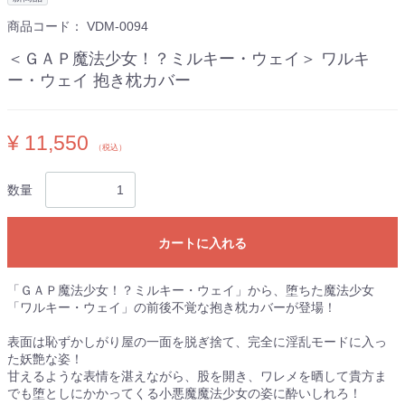
商品コード：
VDM-0094
＜ＧＡＰ魔法少女！？ミルキー・ウェイ＞ ワルキ
ー・ウェイ 抱き枕カバー
¥ 11,550
（税込）
数量
カートに入れる
「ＧＡＰ魔法少女！？ミルキー・ウェイ」から、堕ちた魔法少女
「ワルキー・ウェイ」の前後不覚な抱き枕カバーが登場！
表面は恥ずかしがり屋の一面を脱ぎ捨て、完全に淫乱モードに入っ
た妖艶な姿！
甘えるような表情を湛えながら、股を開き、ワレメを晒して貴方ま
でも堕としにかかってくる小悪魔魔法少女の姿に酔いしれろ！