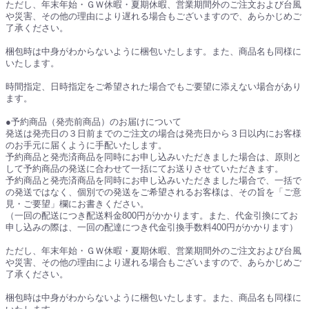
ただし、年末年始・ＧＷ休暇・夏期休暇、営業期間外のご注文および台風
や災害、その他の理由により遅れる場合もございますので、あらかじめご
了承ください。
梱包時は中身がわからないように梱包いたします。また、商品名も同様に
いたします。
時間指定、日時指定をご希望された場合でもご要望に添えない場合があり
ます。
●予約商品（発売前商品）のお届けについて
発送は発売日の３日前までのご注文の場合は発売日から３日以内にお客様
のお手元に届くように手配いたします。
予約商品と発売済商品を同時にお申し込みいただきました場合は、原則と
して予約商品の発送に合わせて一括にてお送りさせていただきます。
予約商品と発売済商品を同時にお申し込みいただきました場合で、一括で
の発送ではなく、個別での発送をご希望されるお客様は、その旨を「ご意
見・ご要望」欄にお書きください。
（一回の配送につき配送料金800円がかかります。また、代金引換にてお
申し込みの際は、一回の配達につき代金引換手数料400円がかかります）
ただし、年末年始・ＧＷ休暇・夏期休暇、営業期間外のご注文および台風
や災害、その他の理由により遅れる場合もございますので、あらかじめご
了承ください。
梱包時は中身がわからないように梱包いたします。また、商品名も同様に