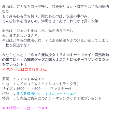
裏面は、アナルを自ら開帳し、腰を振りながら貴方を欲する扇情的
な姿！
もう身も心も堕ち切り、頭にあるのは、快楽の事のみ。
そんな彼女を抱きしめ、満足させてあげられるかは貴方次第！
原画は『ジェントル佐々木』氏の描き下ろし！
表と裏で激しいＧＡＰ。
今日はどちらの魔法少女！？に滾る欲望をぶつけるか迷ってしまう
一枚を見逃すな！
今ならなんと！
「ＧＡＰ魔法少女！？ミルキー・ウェイ～異形淫蝕
の果てに～」の関連グッズご購入１点ごとに≪テーマソングＣＤ≫
をプレゼント！
※PCゲームは含まれません。
原画 ：ジェントル佐々木
生地 ：ロイカ（２ＷＡＹトリコットライクラ）
サイズ：1600mm x 500mm ファスナー付
作品 ：
ＧＡＰ魔法少女！？ミルキー・ウェイ
特典 ：１商品ご購入につきテーマソングＣＤ１枚プレゼント
★★特設ページはコチラ★★