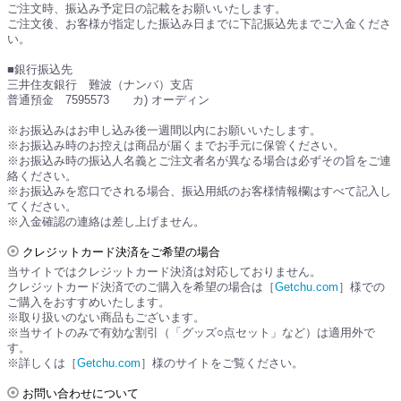
ご注文時、振込み予定日の記載をお願いいたします。
ご注文後、お客様が指定した振込み日までに下記振込先までご入金くださ
い。
■銀行振込先
三井住友銀行 難波（ナンバ）支店
普通預金 7595573 カ) オーディン
※お振込みはお申し込み後一週間以内にお願いいたします。
※お振込み時のお控えは商品が届くまでお手元に保管ください。
※お振込み時の振込人名義とご注文者名が異なる場合は必ずその旨をご連
絡ください。
※お振込みを窓口でされる場合、振込用紙のお客様情報欄はすべて記入し
てください。
※入金確認の連絡は差し上げません。
クレジットカード決済をご希望の場合
当サイトではクレジットカード決済は対応しておりません。
クレジットカード決済でのご購入を希望の場合は［
Getchu.com
］様での
ご購入をおすすめいたします。
※取り扱いのない商品もございます。
※当サイトのみで有効な割引（「グッズ○点セット」など）は適用外で
す。
※詳しくは［
Getchu.com
］様のサイトをご覧ください。
お問い合わせについて