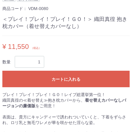
商品コード：
VDM-0080
＜プレイ！プレイ！プレイ！ＧＯ！＞ 織田真徨 抱き
枕カバー（着せ替えカバーなし）
¥ 11,550
（税込）
数量
カートに入れる
プレイ！プレイ！プレイ！ＧＯ！レイプ総選挙第一位！
織田真徨の≪着せ替え≫抱き枕カバーから、
着せ替えカバーなしバ
ージョンの廉価版
をご用意！
表面は、貴方にキャンディーで誘われついていくと、下着をずらさ
れ、ロリ乳と無毛ワレメが華を咲かせた淫らな姿。