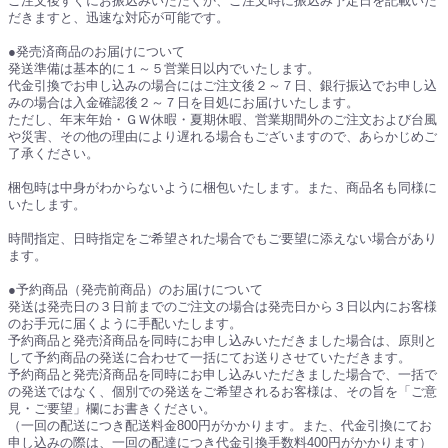
ご注文後すぐにお振込みいただくか、ご注文時に振込み予定日を記載いた
だきますと、迅速な対応が可能です。
●発売済商品のお届けについて
発送準備は基本的に１～５営業日以内でいたします。
代金引換でお申し込みの場合にはご注文後２～７日、銀行振込でお申し込
みの場合は入金確認後２～７日を目処にお届けいたします。
ただし、年末年始・ＧＷ休暇・夏期休暇、営業期間外のご注文および台風
や災害、その他の理由により遅れる場合もございますので、あらかじめご
了承ください。
梱包時は中身がわからないように梱包いたします。また、商品名も同様に
いたします。
時間指定、日時指定をご希望された場合でもご要望に添えない場合があり
ます。
●予約商品（発売前商品）のお届けについて
発送は発売日の３日前までのご注文の場合は発売日から３日以内にお客様
のお手元に届くように手配いたします。
予約商品と発売済商品を同時にお申し込みいただきました場合は、原則と
して予約商品の発送に合わせて一括にてお送りさせていただきます。
予約商品と発売済商品を同時にお申し込みいただきました場合で、一括で
の発送ではなく、個別での発送をご希望されるお客様は、その旨を「ご意
見・ご要望」欄にお書きください。
（一回の配送につき配送料金800円がかかります。また、代金引換にてお
申し込みの際は、一回の配達につき代金引換手数料400円がかかります）